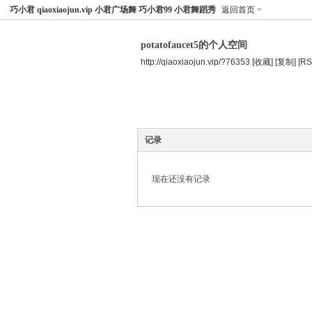
巧小君 qiaoxiaojun.vip 小君广场舞 巧小君99 小君舞蹈秀
返回首页
potatofaucet5的个人空间
http://qiaoxiaojun.vip/?76353
[收藏]
[复制]
[RS
空间首页
主题
个人资料
记录
现在还没有记录