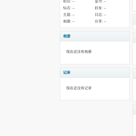
积分:
--
金币:
--
钻石:
--
好友:
--
主题:
--
日志:
--
相册:
--
分享:
--
相册
现在还没有相册
记录
现在还没有记录