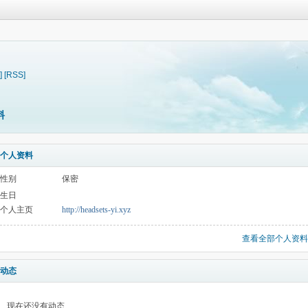
]
[RSS]
料
个人资料
性别
保密
生日
个人主页
http://headsets-yi.xyz
查看全部个人资料
动态
现在还没有动态