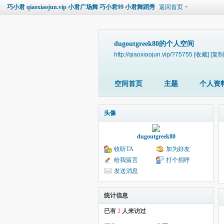
巧小君 qiaoxiaojun.vip 小君广场舞 巧小君99 小君舞蹈秀
返回首页
dugoutgreek80的个人空间
http://qiaoxiaojun.vip/?75755
[收藏]
[复制
空间首页
主题
个人资
头像
dugoutgreek80
收听TA
加为好友
给我留言
打个招呼
发送消息
统计信息
已有
2
人来访过