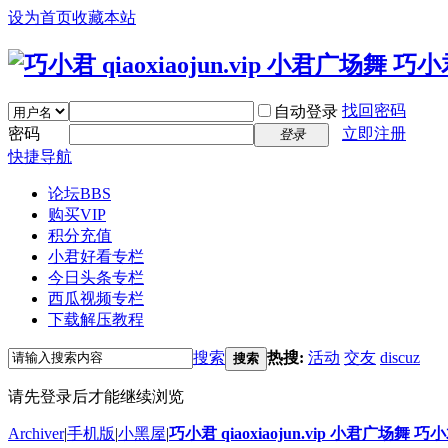
设为首页
收藏本站
找回密码
自动登录
密码
立即注册
登录
快捷导航
论坛
BBS
购买VIP
积分充值
小君好看专栏
今日头条专栏
西瓜视频专栏
下载解压教程
搜索
热搜:
活动
交友
discuz
搜索
请先登录后才能继续浏览
Archiver
|
手机版
|
小黑屋
|
巧小君 qiaoxiaojun.vip 小君广场舞 