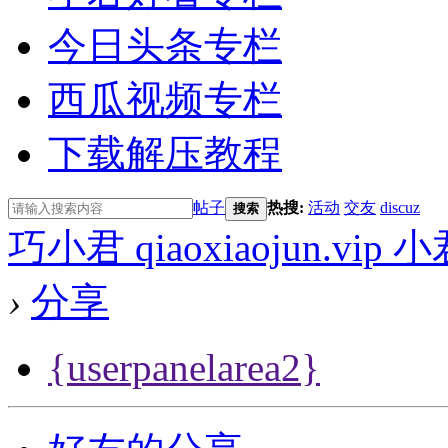
今日头条专栏
西瓜视频专栏
下载解压教程
帖子
热搜:
活动
交友
discuz
搜索
巧小君 qiaoxiaojun.v
›
分享
{userpanelarea2}