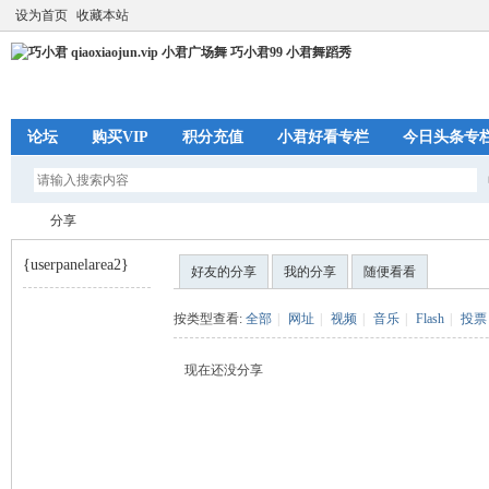
设为首页
收藏本站
论坛
购买VIP
积分充值
小君好看专栏
今日头条专
分享
{userpanelarea2}
好友的分享
我的分享
随便看看
巧
›
按类型查看:
全部
|
网址
|
视频
|
音乐
|
Flash
|
投票
现在还没分享