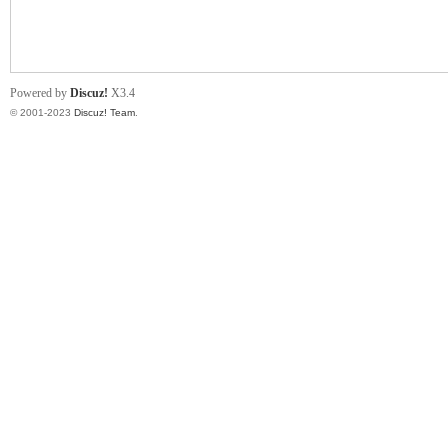
小
Powered by
Discuz!
X3.4
© 2001-2023
Discuz! Team
.
君
qia