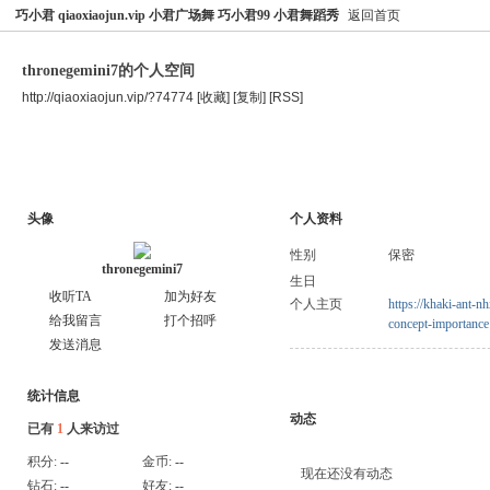
巧小君 qiaoxiaojun.vip 小君广场舞 巧小君99 小君舞蹈秀
返回首页
thronegemini7的个人空间
http://qiaoxiaojun.vip/?74774
[收藏]
[复制]
[RSS]
空间首页
主题
个人资料
头像
个人资料
性别
保密
thronegemini7
生日
收听TA
加为好友
个人主页
https://khaki-ant-n
给我留言
打个招呼
concept-importance
发送消息
统计信息
动态
已有
1
人来访过
积分:
--
金币:
--
现在还没有动态
钻石:
--
好友:
--