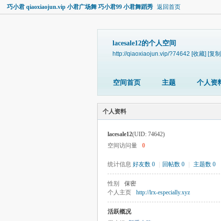
巧小君 qiaoxiaojun.vip 小君广场舞 巧小君99 小君舞蹈秀
返回首页
lacesale12的个人空间
http://qiaoxiaojun.vip/?74642
[收藏]
[复制
空间首页
主题
个人资
个人资料
lacesale12
(UID: 74642)
空间访问量
0
统计信息
好友数 0
|
回帖数 0
|
主题数 0
性别
保密
个人主页
http://lrx-especially.xyz
活跃概况