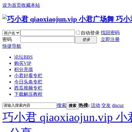
设为首页
收藏本站
找回密码
自动登录
密码
立即注册
登录
快捷导航
论坛
BBS
购买VIP
积分充值
小君好看专栏
今日头条专栏
西瓜视频专栏
下载解压教程
搜索
热搜:
活动
交友
discuz
搜索
巧小君 qiaoxiaojun.v