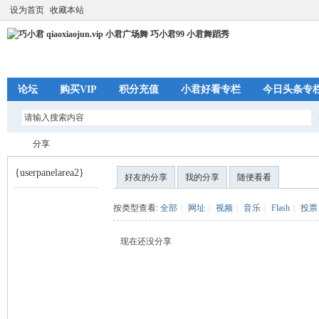
设为首页
收藏本站
论坛
购买VIP
积分充值
小君好看专栏
今日头条专
分享
{userpanelarea2}
好友的分享
我的分享
随便看看
巧
›
按类型查看:
全部
|
网址
|
视频
|
音乐
|
Flash
|
投票
现在还没分享