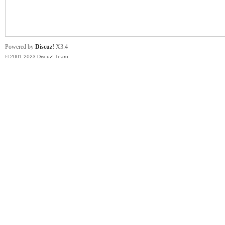
小
Powered by
Discuz!
X3.4
© 2001-2023
Discuz! Team
.
君
qia