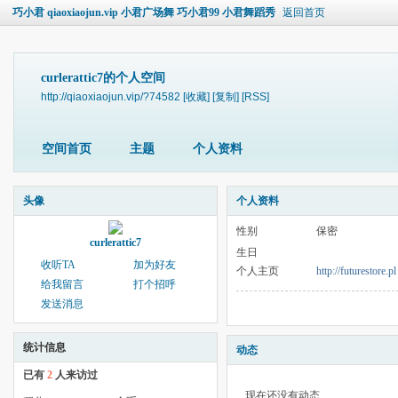
巧小君 qiaoxiaojun.vip 小君广场舞 巧小君99 小君舞蹈秀
返回首页
curlerattic7的个人空间
http://qiaoxiaojun.vip/?74582
[收藏]
[复制]
[RSS]
空间首页
主题
个人资料
头像
个人资料
性别
保密
curlerattic7
生日
收听TA
加为好友
个人主页
http://futurestore.pl
给我留言
打个招呼
发送消息
统计信息
动态
已有
2
人来访过
现在还没有动态