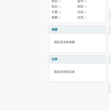
积分:
--
金币:
--
钻石:
--
好友:
--
主题:
--
日志:
--
相册:
--
分享:
--
相册
现在还没有相册
记录
现在还没有记录