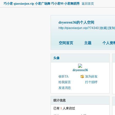
巧小君 qiaoxiaojun.vip 小君广场舞 巧小君99 小君舞蹈秀
返回首页
dryerrest36的个人空间
http://qiaoxiaojun.vip/?74340
[收藏]
[复制
空间首页
主题
个人资
头像
dryerrest36
收听TA
加为好友
给我留言
打个招呼
发送消息
统计信息
已有
1
人来访过