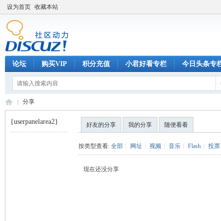
设为首页
收藏本站
论坛
购买VIP
积分充值
小君好看专栏
今日头条专
分享
{userpanelarea2}
好友的分享
我的分享
随便看看
巧
›
按类型查看:
全部
|
网址
|
视频
|
音乐
|
Flash
|
投票
现在还没分享