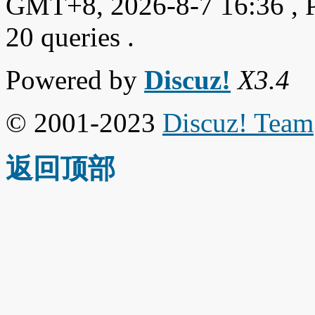
GMT+8, 2026-8-7 16:36
, 
20 queries .
Powered by
Discuz!
X3.4
© 2001-2023
Discuz! Team
返回顶部