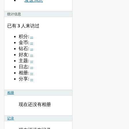
发送消息
统计信息
已有
3
人来访过
积分:
--
金币:
--
钻石:
--
好友:
--
主题:
--
日志:
--
相册:
--
分享:
--
相册
现在还没有相册
记录