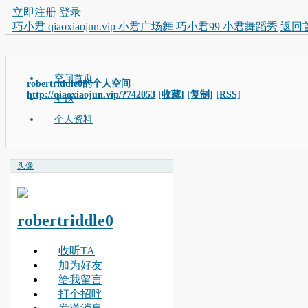
立即注册
登录
巧小君 qiaoxiaojun.vip 小君广场舞 巧小君99 小君舞蹈秀
返回
空间首页
robertriddle0的个人空间
http://qiaoxiaojun.vip/?742053
[收藏]
[复制]
[RSS]
主题
个人资料
头像
robertriddle0
收听TA
加为好友
给我留言
打个招呼