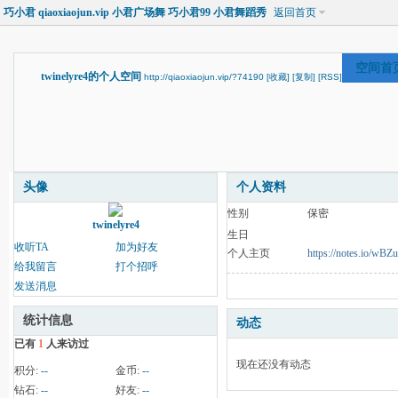
巧小君 qiaoxiaojun.vip 小君广场舞 巧小君99 小君舞蹈秀
返回首页
空间首
twinelyre4的个人空间
http://qiaoxiaojun.vip/?74190
[收藏]
[复制]
[RSS]
头像
个人资料
性别
保密
twinelyre4
生日
收听TA
加为好友
个人主页
https://notes.io/wBZ
给我留言
打个招呼
发送消息
统计信息
动态
已有
1
人来访过
现在还没有动态
积分:
--
金币:
--
钻石:
--
好友:
--