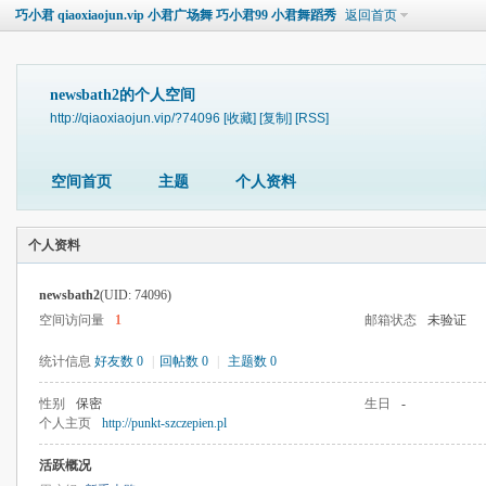
巧小君 qiaoxiaojun.vip 小君广场舞 巧小君99 小君舞蹈秀
返回首页
newsbath2的个人空间
http://qiaoxiaojun.vip/?74096
[收藏]
[复制]
[RSS]
空间首页
主题
个人资料
个人资料
newsbath2
(UID: 74096)
空间访问量
1
邮箱状态
未验证
统计信息
好友数 0
|
回帖数 0
|
主题数 0
性别
保密
生日
-
个人主页
http://punkt-szczepien.pl
活跃概况