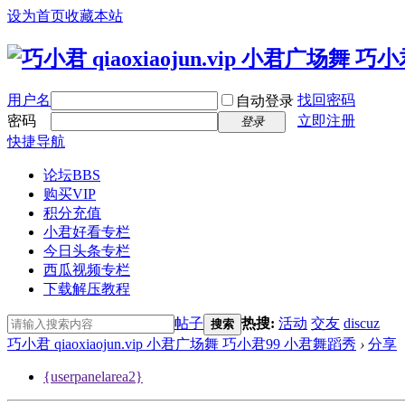
设为首页
收藏本站
用户名
找回密码
自动登录
密码
立即注册
登录
快捷导航
论坛
BBS
购买VIP
积分充值
小君好看专栏
今日头条专栏
西瓜视频专栏
下载解压教程
帖子
热搜:
活动
交友
discuz
搜索
巧小君 qiaoxiaojun.vip 小君广场舞 巧小君99 小君舞蹈秀
›
分享
{userpanelarea2}