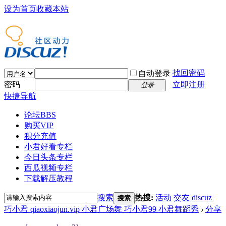
设为首页
收藏本站
找回密码
自动登录
密码
立即注册
登录
快捷导航
论坛
BBS
购买VIP
积分充值
小君好看专栏
今日头条专栏
西瓜视频专栏
下载解压教程
搜索
热搜:
活动
交友
discuz
搜索
巧小君 qiaoxiaojun.vip 小君广场舞 巧小君99 小君舞蹈秀
›
分享