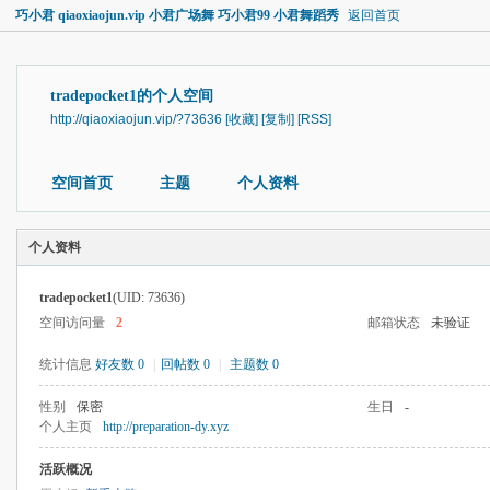
巧小君 qiaoxiaojun.vip 小君广场舞 巧小君99 小君舞蹈秀
返回首页
tradepocket1的个人空间
http://qiaoxiaojun.vip/?73636
[收藏]
[复制]
[RSS]
空间首页
主题
个人资料
个人资料
tradepocket1
(UID: 73636)
空间访问量
2
邮箱状态
未验证
统计信息
好友数 0
|
回帖数 0
|
主题数 0
性别
保密
生日
-
个人主页
http://preparation-dy.xyz
活跃概况