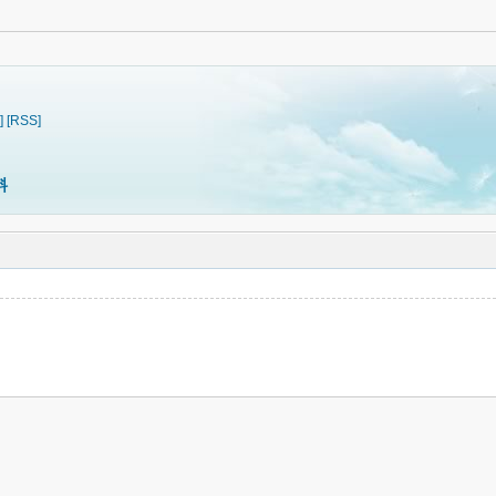
]
[RSS]
料