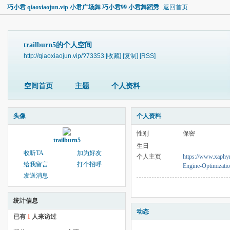
巧小君 qiaoxiaojun.vip 小君广场舞 巧小君99 小君舞蹈秀
返回首页
trailburn5的个人空间
http://qiaoxiaojun.vip/?73353
[收藏]
[复制]
[RSS]
空间首页
主题
个人资料
头像
个人资料
性别
保密
trailburn5
生日
收听TA
加为好友
个人主页
https://www.xaphy
给我留言
打个招呼
Engine-Optimizati
发送消息
统计信息
动态
已有
1
人来访过