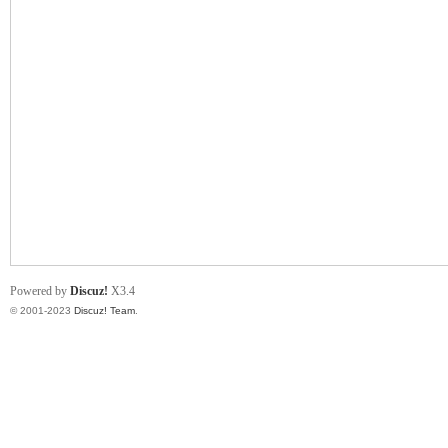
小
君
Powered by
Discuz!
X3.4
© 2001-2023
Discuz! Team
.
qia