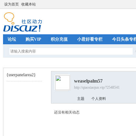
设为首页
收藏本站
论坛
购买VIP
积分充值
小君好看专栏
今日头条专
{userpanelarea2}
weaselpalm57
http://qiaoxiaojun.vip/?2548541
巧
›
主题
个人资料
还没有相关动态