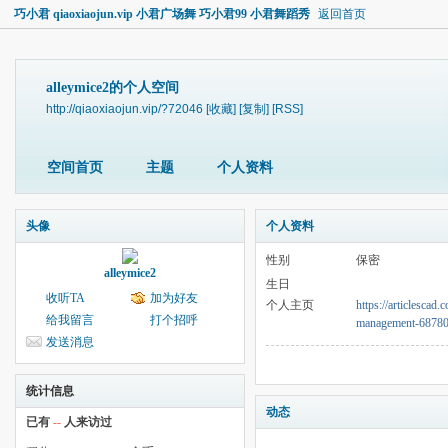
巧小君 qiaoxiaojun.vip 小君广场舞 巧小君99 小君舞蹈秀
返回首页
alleymice2的个人空间
http://qiaoxiaojun.vip/?72046
[收藏]
[复制]
[RSS]
空间首页
主题
个人资料
头像
个人资料
性别
保密
alleymice2
生日
收听TA
加为好友
个人主页
https://articlescad
给我留言
打个招呼
management-68780
发送消息
统计信息
动态
已有
--
人来访过