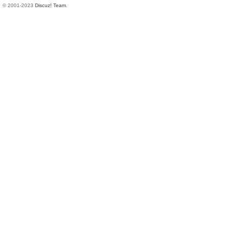
© 2001-2023
Discuz! Team
.