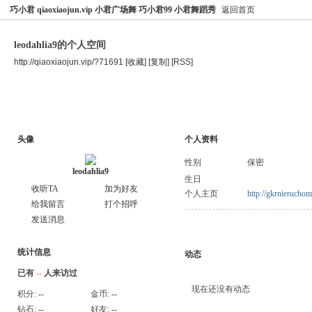
巧小君 qiaoxiaojun.vip 小君广场舞 巧小君99 小君舞蹈秀
返回首页
leodahlia9的个人空间
http://qiaoxiaojun.vip/?71691
[收藏]
[复制]
[RSS]
空间首页
主题
个人资料
头像
个人资料
性别
保密
leodahlia9
生日
收听TA
加为好友
个人主页
http://gkrnieruchom
给我留言
打个招呼
发送消息
统计信息
动态
已有
--
人来访过
现在还没有动态
积分:
--
金币:
--
钻石:
--
好友:
--