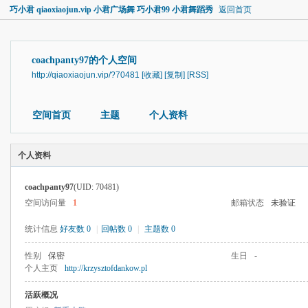
巧小君 qiaoxiaojun.vip 小君广场舞 巧小君99 小君舞蹈秀
返回首页
coachpanty97的个人空间
http://qiaoxiaojun.vip/?70481
[收藏]
[复制]
[RSS]
空间首页
主题
个人资料
个人资料
coachpanty97
(UID: 70481)
空间访问量
1
邮箱状态
未验证
统计信息
好友数 0
|
回帖数 0
|
主题数 0
性别
保密
生日
-
个人主页
http://krzysztofdankow.pl
活跃概况