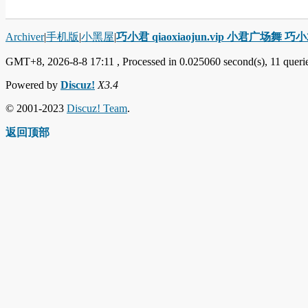
Archiver
|
手机版
|
小黑屋
|
巧小君 qiaoxiaojun.vip 小君广场舞 
GMT+8, 2026-8-8 17:11
, Processed in 0.025060 second(s), 11 querie
Powered by
Discuz!
X3.4
© 2001-2023
Discuz! Team
.
返回顶部