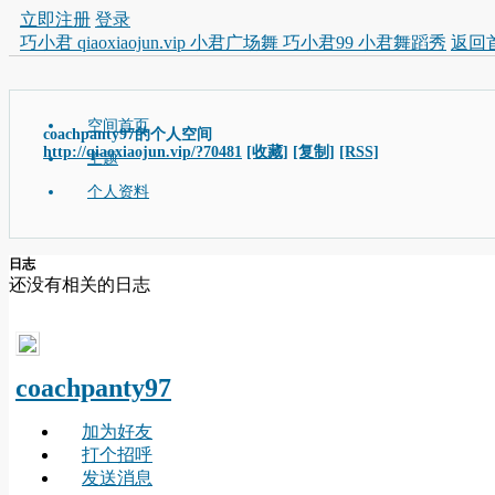
立即注册
登录
巧小君 qiaoxiaojun.vip 小君广场舞 巧小君99 小君舞蹈秀
返回
空间首页
coachpanty97的个人空间
http://qiaoxiaojun.vip/?70481
[收藏]
[复制]
[RSS]
主题
个人资料
日志
还没有相关的日志
coachpanty97
加为好友
打个招呼
发送消息