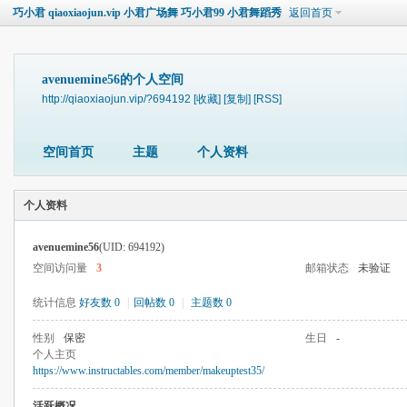
巧小君 qiaoxiaojun.vip 小君广场舞 巧小君99 小君舞蹈秀
返回首页
avenuemine56的个人空间
http://qiaoxiaojun.vip/?694192
[收藏]
[复制]
[RSS]
空间首页
主题
个人资料
个人资料
avenuemine56
(UID: 694192)
空间访问量
3
邮箱状态
未验证
统计信息
好友数 0
|
回帖数 0
|
主题数 0
性别
保密
生日
-
个人主页
https://www.instructables.com/member/makeuptest35/
活跃概况