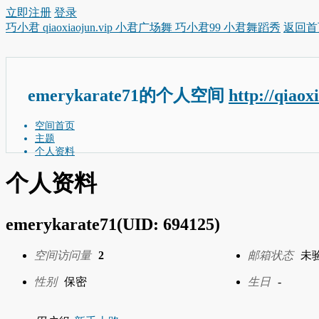
立即注册
登录
巧小君 qiaoxiaojun.vip 小君广场舞 巧小君99 小君舞蹈秀
返回首
emerykarate71的个人空间
http://qiaox
空间首页
主题
个人资料
个人资料
emerykarate71
(UID: 694125)
空间访问量
2
邮箱状态
未
性别
保密
生日
-