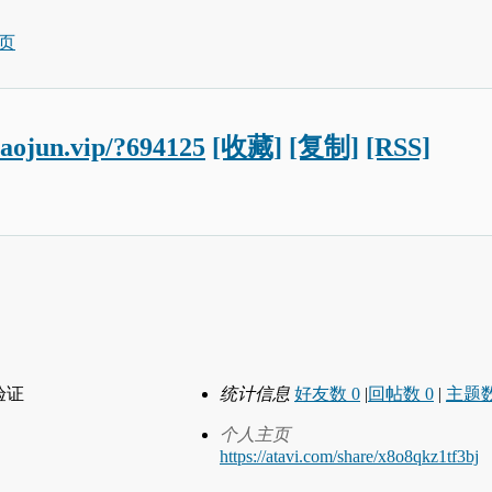
页
iaojun.vip/?694125
[收藏]
[复制]
[RSS]
验证
统计信息
好友数 0
|
回帖数 0
|
主题数
个人主页
https://atavi.com/share/x8o8qkz1tf3bj