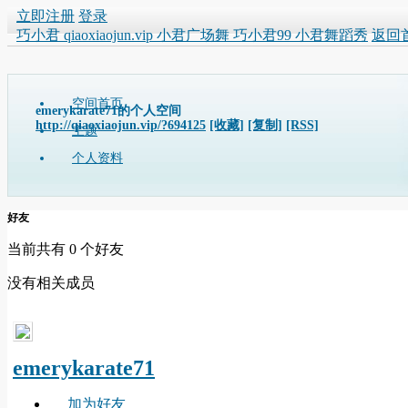
立即注册
登录
巧小君 qiaoxiaojun.vip 小君广场舞 巧小君99 小君舞蹈秀
返回
空间首页
emerykarate71的个人空间
http://qiaoxiaojun.vip/?694125
[收藏]
[复制]
[RSS]
主题
个人资料
好友
当前共有
0
个好友
没有相关成员
emerykarate71
加为好友