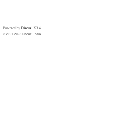
小
Powered by
Discuz!
X3.4
© 2001-2023
Discuz! Team
.
君
qia