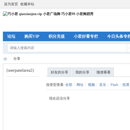
设为首页
收藏本站
论坛
购买VIP
积分充值
小君好看专栏
今日头条专
分享
{userpanelarea2}
好友的分享
我的分享
随便看看
巧
›
按类型查看:
全部
|
网址
|
视频
|
音乐
|
Flash
|
投票
现在还没分享