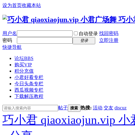
设为首页
收藏本站
用户名
找回密码
自动登录
密码
立即注册
登录
快捷导航
论坛
BBS
购买VIP
积分充值
小君好看专栏
今日头条专栏
西瓜视频专栏
下载解压教程
帖子
热搜:
活动
交友
discuz
搜索
巧小君 qiaoxiaojun.v