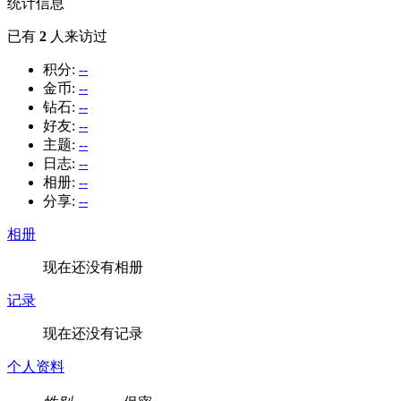
统计信息
已有
2
人来访过
积分:
--
金币:
--
钻石:
--
好友:
--
主题:
--
日志:
--
相册:
--
分享:
--
相册
现在还没有相册
记录
现在还没有记录
个人资料