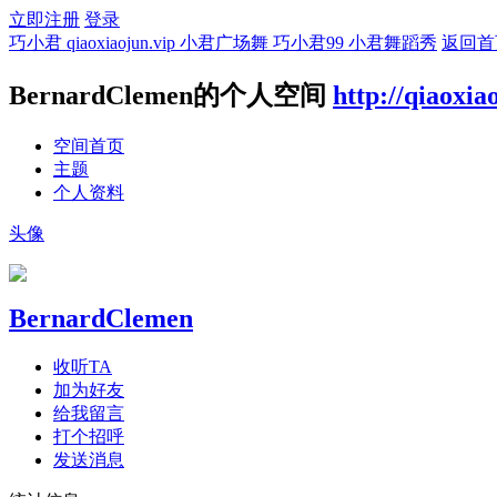
立即注册
登录
巧小君 qiaoxiaojun.vip 小君广场舞 巧小君99 小君舞蹈秀
返回首
BernardClemen的个人空间
http://qiaoxia
空间首页
主题
个人资料
头像
BernardClemen
收听TA
加为好友
给我留言
打个招呼
发送消息