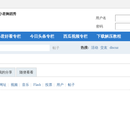
用户名
密码
小君好看专栏
今日头条专栏
西瓜视频专栏
下载解压教程
热搜:
活动
交友
discuz
帖子
搜
我的分享
随便看看
索
网址
|
视频
|
音乐
|
Flash
|
投票
|
用户
|
帖子