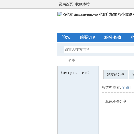
设为首页
收藏本站
论坛
购买VIP
积分充值
分享
{userpanelarea2}
好友的分享
巧
›
按类型查看:
全部
|
现在还没分享