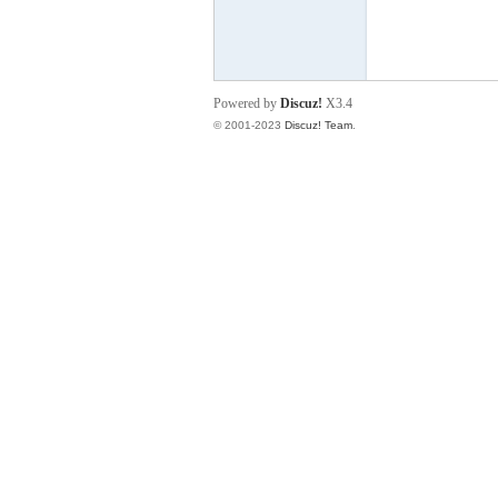
小
Powered by
Discuz!
X3.4
© 2001-2023
Discuz! Team
.
君
qia