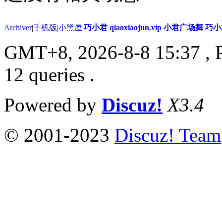
Archiver
|
手机版
|
小黑屋
|
巧小君 qiaoxiaojun.vip 小君广场舞 
GMT+8, 2026-8-8 15:37
, 
12 queries .
Powered by
Discuz!
X3.4
© 2001-2023
Discuz! Team