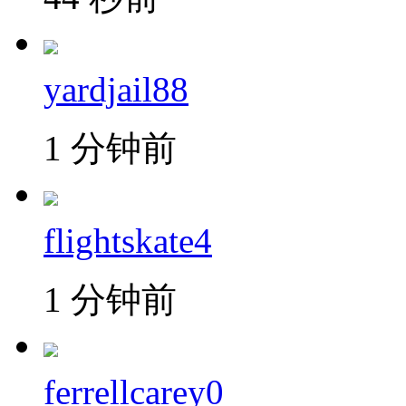
yardjail88
1 分钟前
flightskate4
1 分钟前
ferrellcarey0