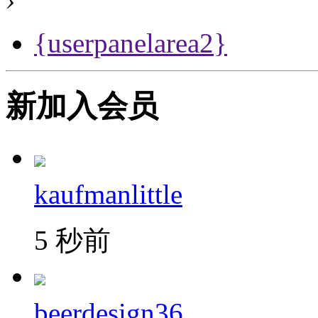
{userpanelarea2}
新加入会员
kaufmanlittle
5 秒前
beerdesign36