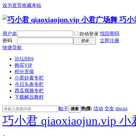
设为首页
收藏本站
用户名
找回密码
自动登录
密码
立即注册
登录
快捷导航
论坛
BBS
购买VIP
积分充值
小君好看专栏
今日头条专栏
西瓜视频专栏
下载解压教程
帖子
热搜:
活动
交友
discuz
搜索
巧小君 qiaoxiaojun.v
›