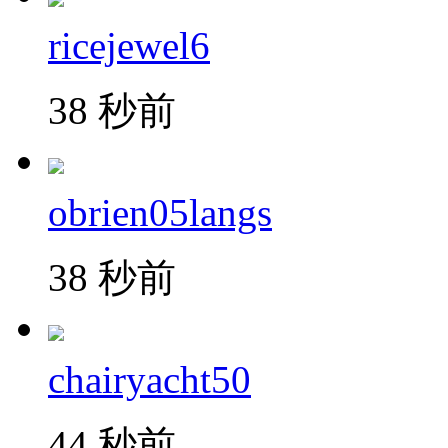
ricejewel6
38 秒前
obrien05langs
38 秒前
chairyacht50
44 秒前