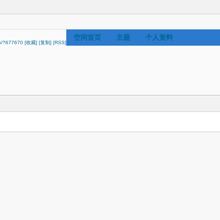
空间首页
主题
个人资料
ip/?677670
[收藏]
[复制]
[RSS]