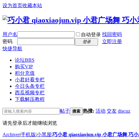
设为首页
收藏本站
用户名
找回密码
自动登录
密码
立即注册
登录
快捷导航
论坛
BBS
购买VIP
积分充值
小君好看专栏
今日头条专栏
西瓜视频专栏
下载解压教程
帖子
热搜:
活动
交友
discuz
搜索
请先登录后才能继续浏览
Archiver
|
手机版
|
小黑屋
|
巧小君 qiaoxiaojun.vip 小君广场舞 