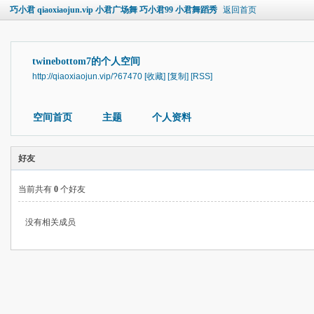
巧小君 qiaoxiaojun.vip 小君广场舞 巧小君99 小君舞蹈秀
返回首页
twinebottom7的个人空间
http://qiaoxiaojun.vip/?67470
[收藏]
[复制]
[RSS]
空间首页
主题
个人资料
好友
当前共有
0
个好友
没有相关成员