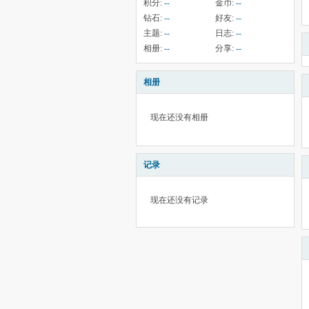
积分:
--
金币:
--
钻石:
--
好友:
--
主题:
--
日志:
--
相册:
--
分享:
--
相册
现在还没有相册
记录
现在还没有记录