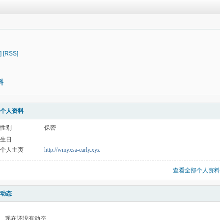
]
[RSS]
料
个人资料
性别
保密
生日
个人主页
http://wmyxsa-early.xyz
查看全部个人资料
动态
现在还没有动态