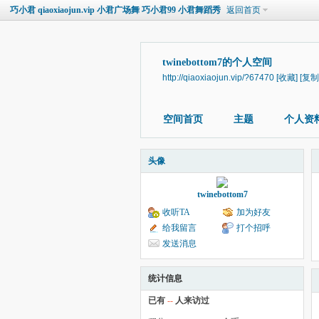
巧小君 qiaoxiaojun.vip 小君广场舞 巧小君99 小君舞蹈秀
返回首页
twinebottom7的个人空间
http://qiaoxiaojun.vip/?67470
[收藏]
[复制
空间首页
主题
个人资
头像
twinebottom7
收听TA
加为好友
给我留言
打个招呼
发送消息
统计信息
已有
--
人来访过