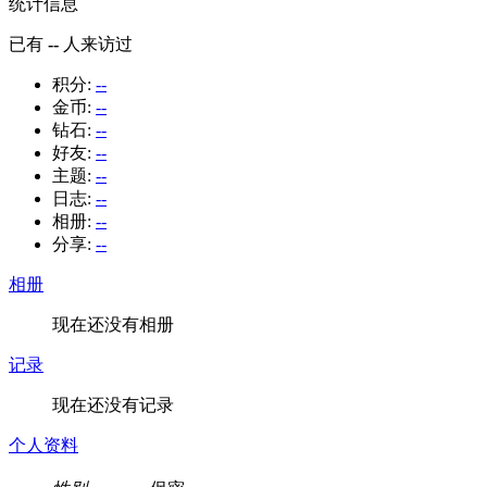
统计信息
已有
--
人来访过
积分:
--
金币:
--
钻石:
--
好友:
--
主题:
--
日志:
--
相册:
--
分享:
--
相册
现在还没有相册
记录
现在还没有记录
个人资料