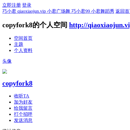
立即注册
登录
巧小君 qiaoxiaojun.vip 小君广场舞 巧小君99 小君舞蹈秀
返回首
copyfork8的个人空间
http://qiaoxiaojun.v
空间首页
主题
个人资料
头像
copyfork8
收听TA
加为好友
给我留言
打个招呼
发送消息