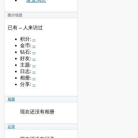
发送消息
统计信息
已有
--
人来访过
积分:
--
金币:
--
钻石:
--
好友:
--
主题:
--
日志:
--
相册:
--
分享:
--
相册
现在还没有相册
记录