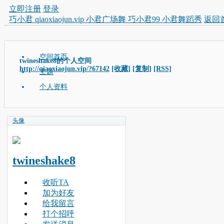
立即注册
登录
巧小君 qiaoxiaojun.vip 小君广场舞 巧小君99 小君舞蹈秀
返回
空间首页
twineshake8的个人空间
http://qiaoxiaojun.vip/?67142
[收藏]
[复制]
[RSS]
主题
个人资料
头像
twineshake8
收听TA
加为好友
给我留言
打个招呼