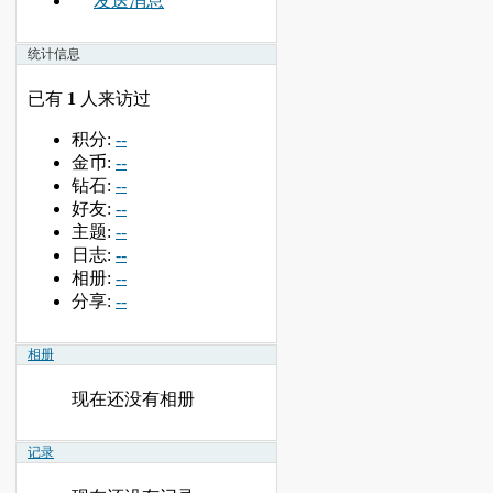
发送消息
统计信息
已有
1
人来访过
积分:
--
金币:
--
钻石:
--
好友:
--
主题:
--
日志:
--
相册:
--
分享:
--
相册
现在还没有相册
记录