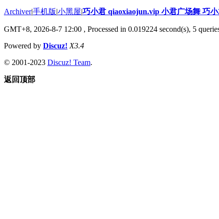
Archiver
|
手机版
|
小黑屋
|
巧小君 qiaoxiaojun.vip 小君广场舞 
GMT+8, 2026-8-7 12:00
, Processed in 0.019224 second(s), 5 queries
Powered by
Discuz!
X3.4
© 2001-2023
Discuz! Team
.
返回顶部