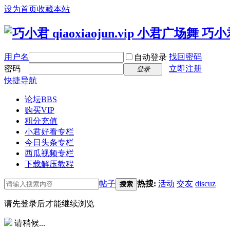
设为首页
收藏本站
用户名
找回密码
自动登录
密码
立即注册
登录
快捷导航
论坛
BBS
购买VIP
积分充值
小君好看专栏
今日头条专栏
西瓜视频专栏
下载解压教程
帖子
热搜:
活动
交友
discuz
搜索
请先登录后才能继续浏览
请稍候...