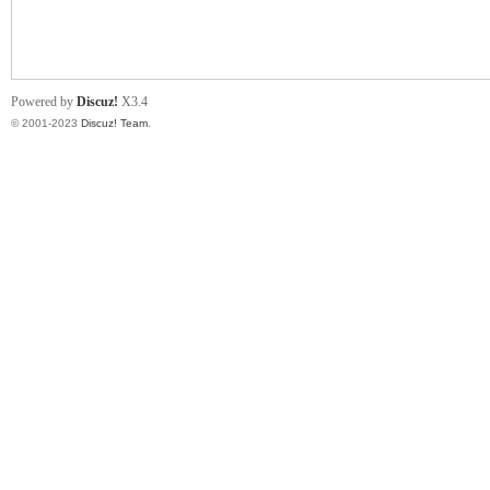
小
Powered by
Discuz!
X3.4
© 2001-2023
Discuz! Team
.
君
qia