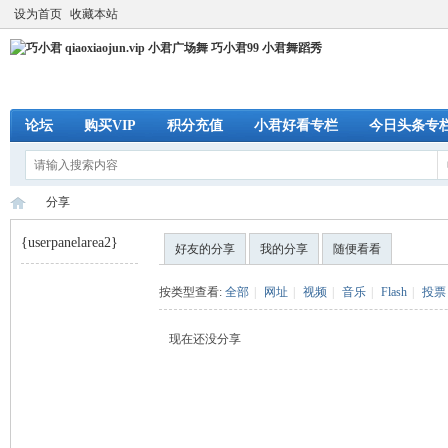
设为首页
收藏本站
论坛
购买VIP
积分充值
小君好看专栏
今日头条专
分享
{userpanelarea2}
好友的分享
我的分享
随便看看
巧
›
按类型查看:
全部
|
网址
|
视频
|
音乐
|
Flash
|
投票
现在还没分享