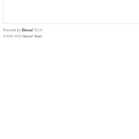
小
Powered by
Discuz!
X3.4
© 2001-2023
Discuz! Team
.
君
qia