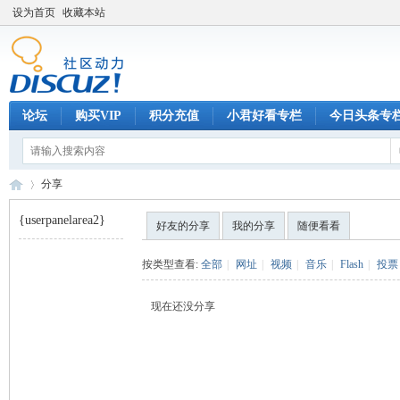
设为首页
收藏本站
论坛
购买VIP
积分充值
小君好看专栏
今日头条专
分享
{userpanelarea2}
好友的分享
我的分享
随便看看
巧
›
按类型查看:
全部
|
网址
|
视频
|
音乐
|
Flash
|
投票
现在还没分享