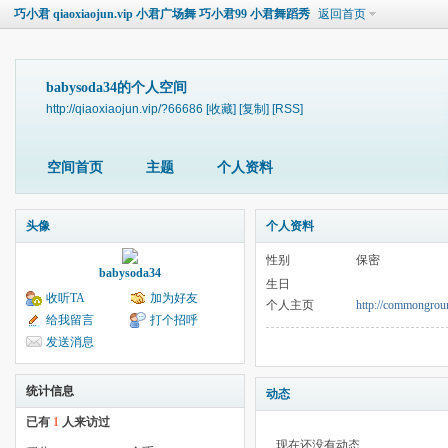
巧小君 qiaoxiaojun.vip 小君广场舞 巧小君99 小君舞蹈秀
返回首页
babysoda34的个人空间
http://qiaoxiaojun.vip/?66686
[收藏]
[复制]
[RSS]
空间首页
主题
个人资料
头像
个人资料
性别
保密
babysoda34
生日
收听TA
加为好友
个人主页
http://commongro
给我留言
打个招呼
发送消息
统计信息
动态
已有
1
人来访过
现在还没有动态