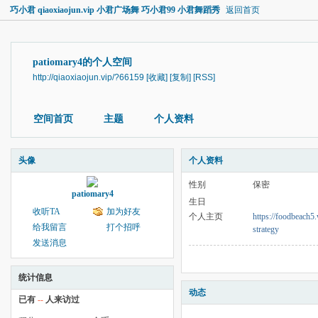
巧小君 qiaoxiaojun.vip 小君广场舞 巧小君99 小君舞蹈秀
返回首页
patiomary4的个人空间
http://qiaoxiaojun.vip/?66159
[收藏]
[复制]
[RSS]
空间首页
主题
个人资料
头像
个人资料
性别
保密
patiomary4
生日
收听TA
加为好友
个人主页
https://foodbeach5.
给我留言
打个招呼
strategy
发送消息
统计信息
动态
已有
--
人来访过