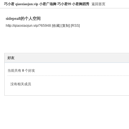
巧小君 qiaoxiaojun.vip 小君广场舞 巧小君99 小君舞蹈秀
返回首页
sidepea8的个人空间
http://qiaoxiaojun.vip/?65948
[收藏]
[复制]
[RSS]
空间首页
主题
个人资料
好友
当前共有
0
个好友
没有相关成员