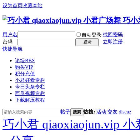
设为首页
收藏本站
用户名
找回密码
自动登录
密码
立即注册
登录
快捷导航
论坛
BBS
购买VIP
积分充值
小君好看专栏
今日头条专栏
西瓜视频专栏
下载解压教程
帖子
热搜:
活动
交友
discuz
搜索
巧小君 qiaoxiaojun.v