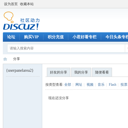
设为首页
收藏本站
论坛
购买VIP
积分充值
小君好看专栏
今日头条专
分享
{userpanelarea2}
好友的分享
我的分享
随便看看
巧
›
按类型查看:
全部
|
网址
|
视频
|
音乐
|
Flash
|
投票
现在还没分享