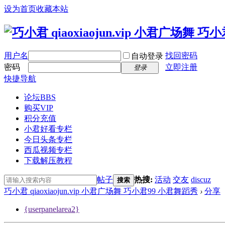
设为首页
收藏本站
用户名
找回密码
自动登录
密码
立即注册
登录
快捷导航
论坛
BBS
购买VIP
积分充值
小君好看专栏
今日头条专栏
西瓜视频专栏
下载解压教程
帖子
热搜:
活动
交友
discuz
搜索
巧小君 qiaoxiaojun.vip 小君广场舞 巧小君99 小君舞蹈秀
›
分享
{userpanelarea2}