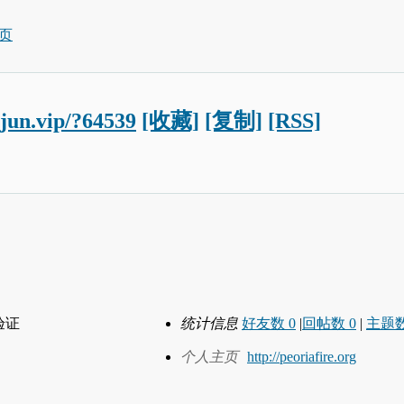
页
ojun.vip/?64539
[收藏]
[复制]
[RSS]
验证
统计信息
好友数 0
|
回帖数 0
|
主题数
个人主页
http://peoriafire.org