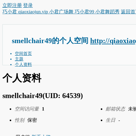
立即注册
登录
巧小君 qiaoxiaojun.vip 小君广场舞 巧小君99 小君舞蹈秀
返回首
smellchair49的个人空间
http://qiaoxia
空间首页
主题
个人资料
个人资料
smellchair49
(UID: 64539)
空间访问量
1
邮箱状态
未
性别
保密
生日
-